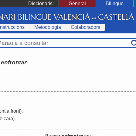
Diccionaris:
General
Bilingüe
NARI BILINGÜE VALENCIÀ↔CASTELLÀ
Instruccions
Metodologia
Colaboradors
:
enfrontar
nt a front)
.
e cara)
.