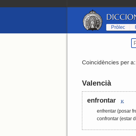
DICCIO
Pròlec
Coincidències per a
Valencià
enfrontar
v.
enfrentar
(posar fro
confrontar
(estar d