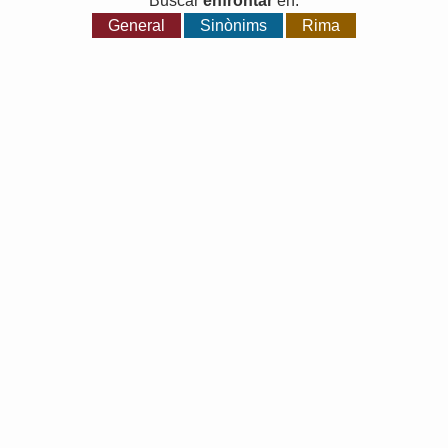
Buscar
enfrontar
en:
General
Sinònims
Rima