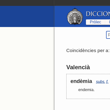
DICCIO
Pròlec
Coincidències per a
Valencià
endèmia
subs.
f.
endemia
.