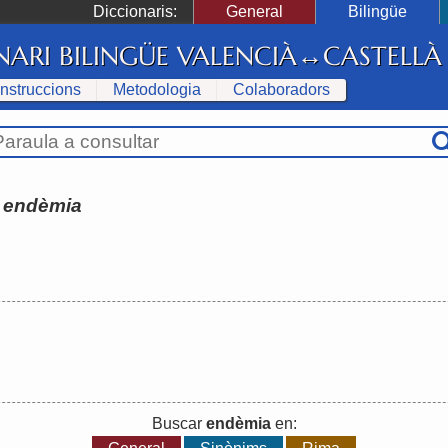
Diccionaris:
General
Bilingüe
NARI BILINGÜE VALENCIÀ↔CASTELLÀ
Instruccions
Metodologia
Colaboradors
:
endèmia
Buscar
endèmia
en: