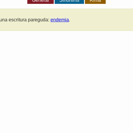
General
Sinònims
Rima
una escritura pareguda:
endemia
.