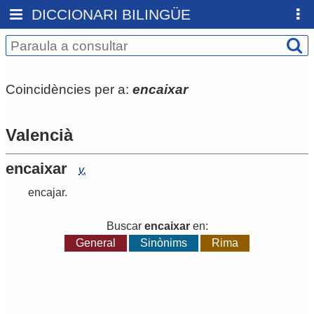
DICCIONARI BILINGÜE
Coincidències per a:
encaixar
Valencià
encaixar
v.
encajar
.
Buscar
encaixar
en:
General
Sinònims
Rima