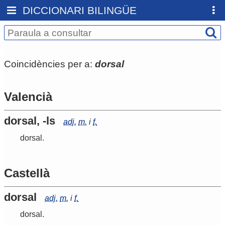
DICCIONARI BILINGÜE
Coincidències per a:
dorsal
Valencià
dorsal, -ls
adj.
m.
i
f.
dorsal
.
Castellà
dorsal
adj.
m.
i
f.
dorsal
.