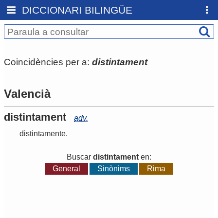
DICCIONARI BILINGÜE
Coincidències per a:
distintament
Valencià
distintament
adv.
distintamente
.
Buscar
distintament
en:
General
Sinònims
Rima