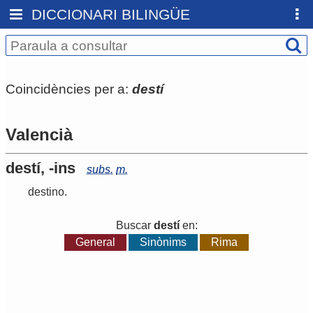
DICCIONARI BILINGÜE
Coincidències per a:
destí
Valencià
destí, -ins
subs.
m.
destino
.
Buscar
destí
en:
General
Sinònims
Rima