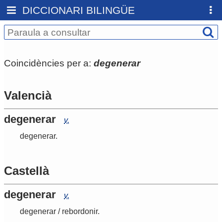
DICCIONARI BILINGÜE
Coincidències per a:
degenerar
Valencià
degenerar
v.
degenerar
.
Castellà
degenerar
v.
degenerar
/
rebordonir
.