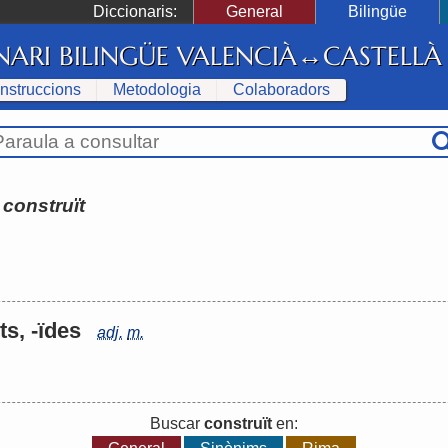
Diccionaris:
General
Bilingüe
NARI BILINGÜE VALENCIÀ↔CASTELLÀ
Instruccions
Metodologia
Colaboradors
:
construït
-ts, -ïdes
adj.
m.
Buscar
construït
en: