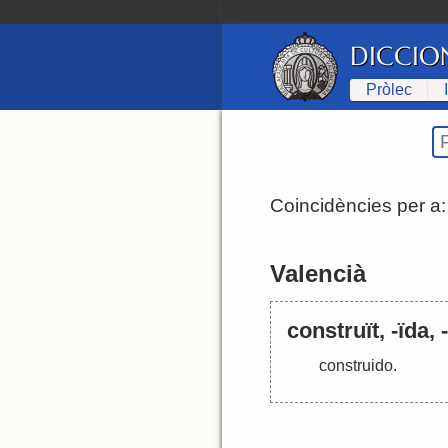
DICCIO
Pròlec
Coincidències per a
Valencià
construït, -ïda, 
construido
.