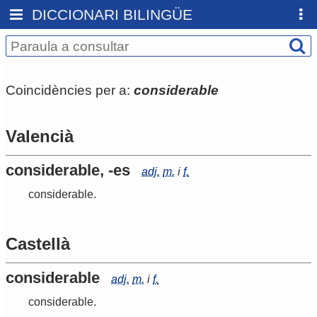
DICCIONARI BILINGÜE
Coincidències per a:
considerable
Valencià
considerable, -es
adj.
m.
i
f.
considerable
.
Castellà
considerable
adj.
m.
i
f.
considerable
.