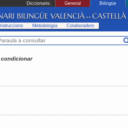
Diccionaris:
General
Bilingüe
NARI BILINGÜE VALENCIÀ↔CASTELLÀ
Instruccions
Metodologia
Colaboradors
:
condicionar