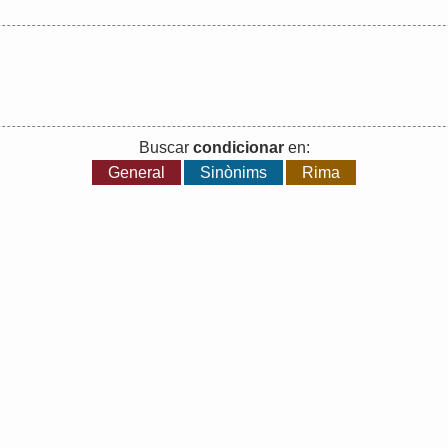
Buscar
condicionar
en:
General
Sinònims
Rima