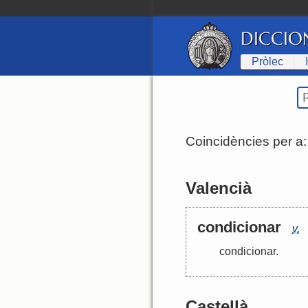
DICCIO
Pròlec
Coincidències per a
Valencià
condicionar
v.
condicionar
.
Castellà