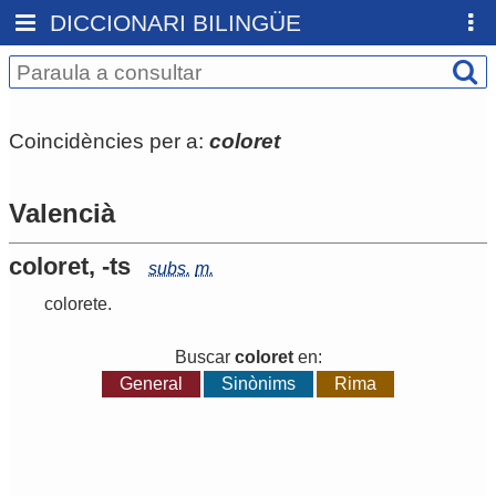
DICCIONARI BILINGÜE
Coincidències per a:
coloret
Valencià
coloret, -ts
subs.
m.
colorete
.
Buscar
coloret
en:
General
Sinònims
Rima