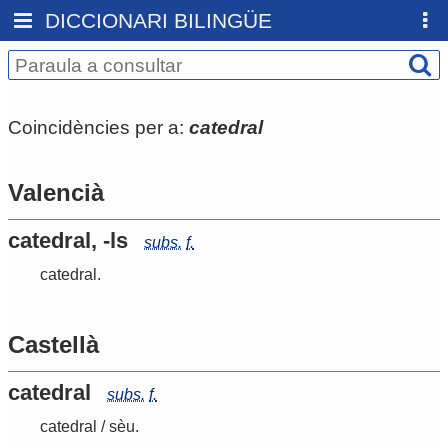
DICCIONARI BILINGÜE
Coincidències per a:
catedral
Valencià
catedral, -ls
subs.
f.
catedral
.
Castellà
catedral
subs.
f.
catedral
/
sèu
.