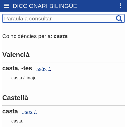
DICCIONARI BILINGÜE
Coincidències per a:
casta
Valencià
casta, -tes
subs.
f.
casta
/
linaje
.
Castellà
casta
subs.
f.
casta
.