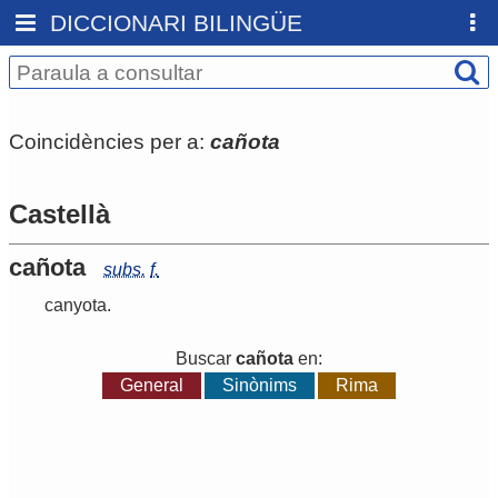
DICCIONARI BILINGÜE
Coincidències per a:
cañota
Castellà
cañota
subs.
f.
canyota
.
Buscar
cañota
en:
General
Sinònims
Rima