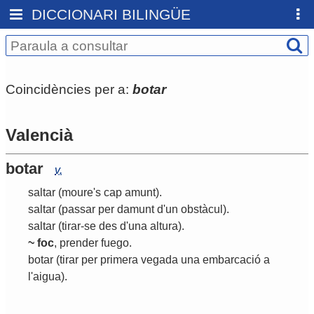
DICCIONARI BILINGÜE
Coincidències per a:
botar
Valencià
botar
v.
saltar
(moure's cap amunt)
.
saltar
(passar per damunt d'un obstàcul)
.
saltar
(tirar-se des d'una altura)
.
~ foc
, prender fuego.
botar
(tirar per primera vegada una embarcació a
l'aigua)
.