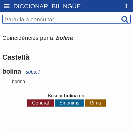
DICCIONARI BILINGÜE
Coincidències per a:
bolina
Castellà
bolina
subs.
f.
borina
.
Buscar
bolina
en:
General
Sinònims
Rima