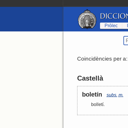
DICCIO
Pròlec
Coincidències per a
Castellà
boletín
subs.
m.
bolletí
.