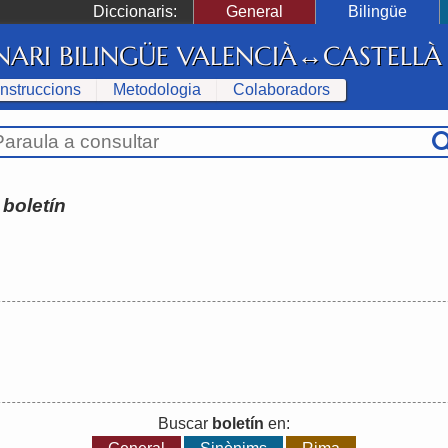
Diccionaris:
General
Bilingüe
NARI BILINGÜE VALENCIÀ↔CASTELLÀ
Instruccions
Metodologia
Colaboradors
:
boletín
Buscar
boletín
en: