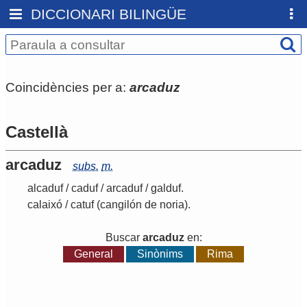
DICCIONARI BILINGÜE
Coincidències per a:
arcaduz
Castellà
arcaduz
subs.
m.
alcaduf
/
caduf
/
arcaduf
/
galduf
.
calaixó
/
catuf
(cangilón de noria)
.
Buscar
arcaduz
en:
General
Sinònims
Rima