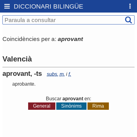
DICCIONARI BILINGÜE
Coincidències per a:
aprovant
Valencià
aprovant, -ts
subs.
m.
i
f.
aprobante
.
Buscar
aprovant
en:
General
Sinònims
Rima