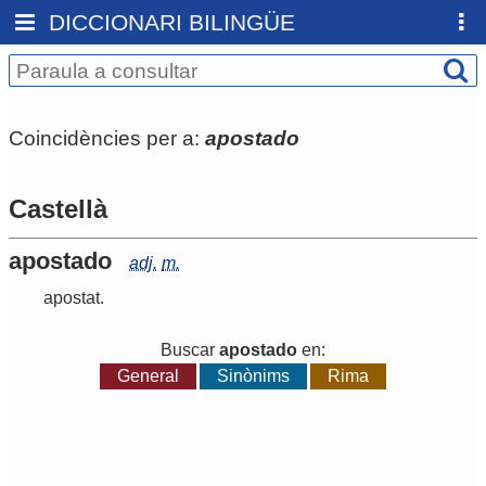
DICCIONARI BILINGÜE
Coincidències per a:
apostado
Castellà
apostado
adj.
m.
apostat
.
Buscar
apostado
en:
General
Sinònims
Rima