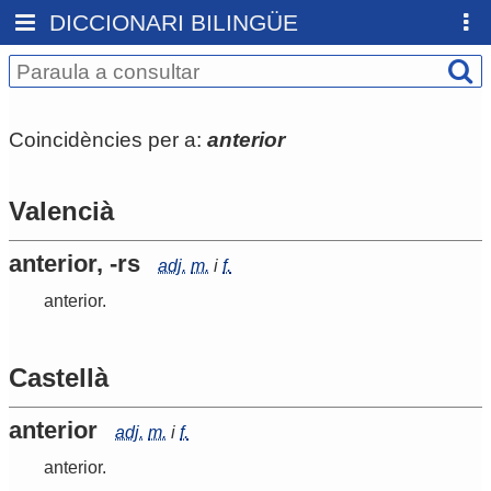
DICCIONARI BILINGÜE
Coincidències per a:
anterior
Valencià
anterior, -rs
adj.
m.
i
f.
anterior
.
Castellà
anterior
adj.
m.
i
f.
anterior
.