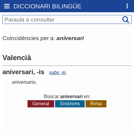
DICCIONARI BILINGÜE
Coincidències per a:
aniversari
Valencià
aniversari, -is
subs.
m.
aniversario
.
Buscar
aniversari
en:
General
Sinònims
Rima