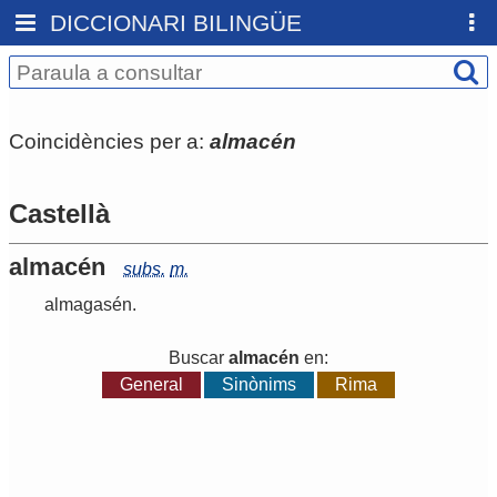
DICCIONARI BILINGÜE
Coincidències per a:
almacén
Castellà
almacén
subs.
m.
almagasén
.
Buscar
almacén
en:
General
Sinònims
Rima