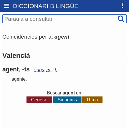
DICCIONARI BILINGÜE
Coincidències per a:
agent
Valencià
agent, -ts
subs.
m.
i
f.
agente
.
Buscar
agent
en:
General
Sinònims
Rima