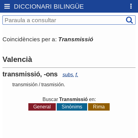
DICCIONARI BILINGÜE
Coincidències per a:
Transmissió
Valencià
transmissió, -ons
subs.
f.
transmisión
/
trasmisión
.
Buscar
Transmissió
en:
General
Sinònims
Rima