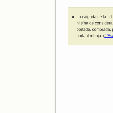
La caiguda de la –d–
ni s’ha de considera
portada, comprada, p
parlant rebuja. (
L'Es