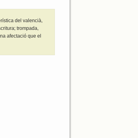
ística del valencià,
critura; trompada,
na afectació que el