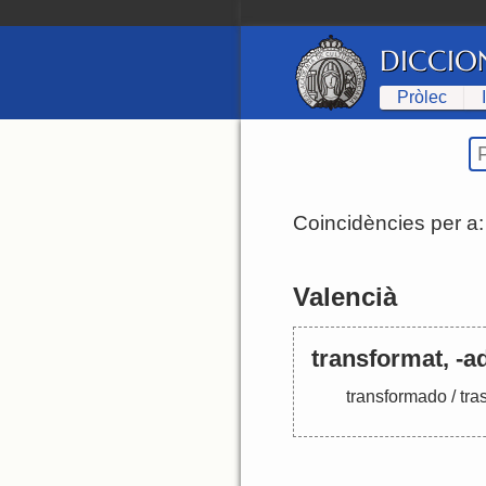
DICCIO
Pròlec
Coincidències per a
Valencià
transformat, -ad
transformado
/
tra