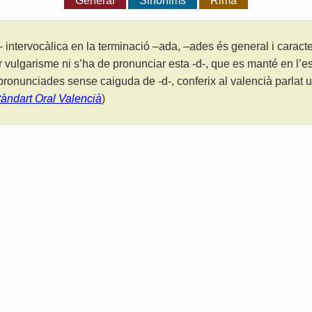
General
Sinònims
Rima
 intervocàlica en la terminació –ada, –ades és general i caracter
r vulgarisme ni s’ha de pronunciar esta -d-, que es manté en l’es
ronunciades sense caiguda de -d-, conferix al valencià parlat u
tàndart Oral Valencià
)