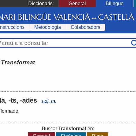
Diccionaris:
General
Bilingüe
NARI BILINGÜE VALENCIÀ↔CASTELLÀ
Instruccions
Metodologia
Colaboradors
:
Transformat
a, -ts, -ades
adj.
m.
sformado
.
Buscar
Transformat
en: