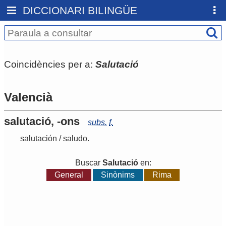
DICCIONARI BILINGÜE
Coincidències per a:
Salutació
Valencià
salutació, -ons
subs.
f.
salutación
/
saludo
.
Buscar
Salutació
en:
General
Sinònims
Rima