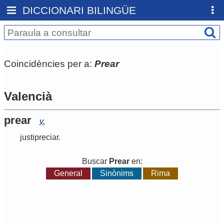
DICCIONARI BILINGÜE
Coincidències per a:
Prear
Valencià
prear
v.
justipreciar
.
Buscar
Prear
en:
General
Sinònims
Rima