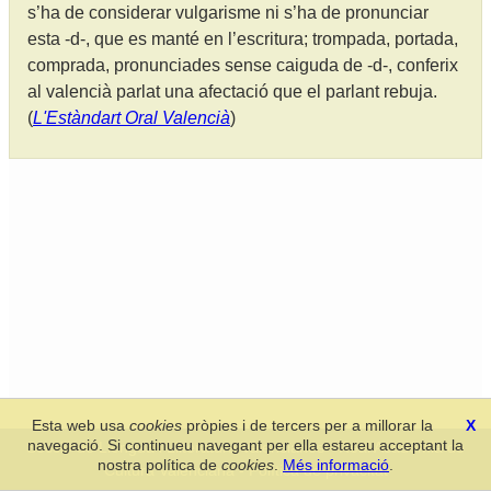
s’ha de considerar vulgarisme ni s’ha de pronunciar
esta -d-, que es manté en l’escritura; trompada, portada,
comprada, pronunciades sense caiguda de -d-, conferix
al valencià parlat una afectació que el parlant rebuja.
(
L'Estàndart Oral Valencià
)
Esta web usa
cookies
pròpies i de tercers per a millorar la
X
navegació. Si continueu navegant per ella estareu acceptant la
Secció de Llengua i Lliteratura Valencianes
-
Real Acadèmia de
nostra política de
cookies
.
Més informació
.
Cultura Valenciana
-
Política de privacitat