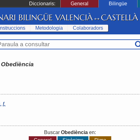
Diccionaris:
General
Bilingüe
NARI BILINGÜE VALENCIÀ↔CASTELLÀ
Instruccions
Metodologia
Colaboradors
:
Obediència
.
f.
Buscar
Obediència
en: