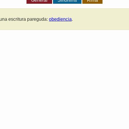
General
Sinònims
Rima
una escritura pareguda:
obediencia
.