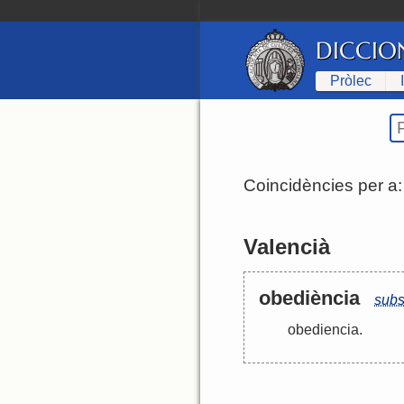
DICCIO
Pròlec
Coincidències per a
Valencià
obediència
subs
obediencia
.