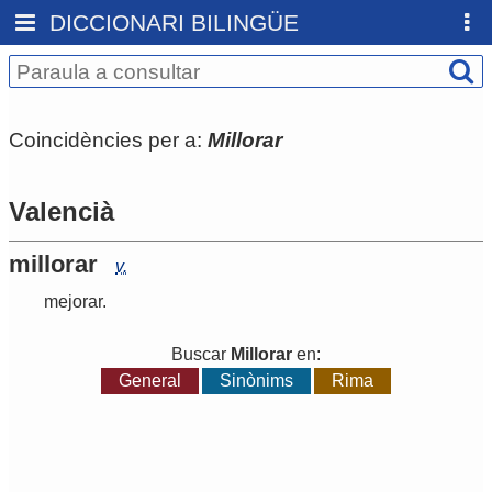
DICCIONARI BILINGÜE
Coincidències per a:
Millorar
Valencià
millorar
v.
mejorar
.
Buscar
Millorar
en:
General
Sinònims
Rima