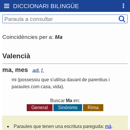
DICCIONARI BILINGÜE
Coincidències per a:
Ma
Valencià
ma, mes
adj.
f.
mi
(possessiu que s'utilisa davant de parentius i
paraules com casa, vida)
.
Buscar
Ma
en:
General
Sinònims
Rima
Paraules que tenen una escritura pareguda:
mà
.