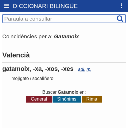
DICCIONARI BILINGÜE
Coincidències per a:
Gatamoix
Valencià
gatamoix, -xa, -xos, -xes
adj.
m.
mojigato
/
socaliñero
.
Buscar
Gatamoix
en:
General
Sinònims
Rima