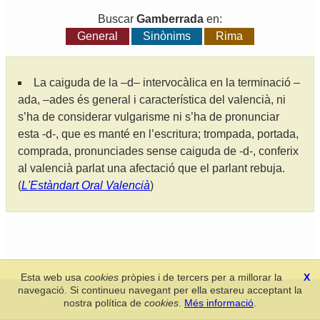
Buscar
Gamberrada
en:
General
Sinònims
Rima
La caiguda de la –d– intervocàlica en la terminació –
ada, –ades és general i característica del valencià, ni
s’ha de considerar vulgarisme ni s’ha de pronunciar
esta -d-, que es manté en l’escritura; trompada, portada,
comprada, pronunciades sense caiguda de -d-, conferix
al valencià parlat una afectació que el parlant rebuja.
(
L'Estàndart Oral Valencià
)
Esta web usa
cookies
pròpies i de tercers per a millorar la
X
navegació. Si continueu navegant per ella estareu acceptant la
Secció de Llengua i Lliteratura Valencianes
-
Real Acadèmia de
nostra política de
cookies
.
Més informació
.
Cultura Valenciana
-
Política de privacitat