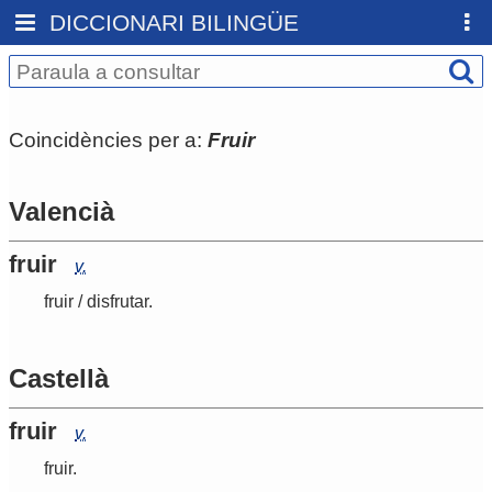
DICCIONARI BILINGÜE
Coincidències per a:
Fruir
Valencià
fruir
v.
fruir
/
disfrutar
.
Castellà
fruir
v.
fruir
.