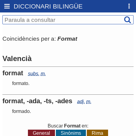
DICCIONARI BILINGÜE
Coincidències per a:
Format
Valencià
format
subs.
m.
formato
.
format, -ada, -ts, -ades
adj.
m.
formado
.
Buscar
Format
en:
General
Sinònims
Rima