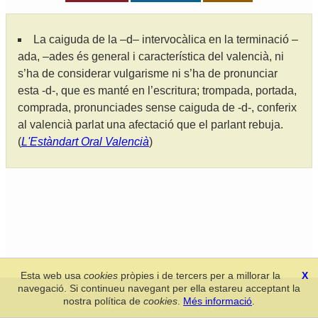
La caiguda de la –d– intervocàlica en la terminació –
ada, –ades és general i característica del valencià, ni
s’ha de considerar vulgarisme ni s’ha de pronunciar
esta -d-, que es manté en l’escritura; trompada, portada,
comprada, pronunciades sense caiguda de -d-, conferix
al valencià parlat una afectació que el parlant rebuja.
(
L'Estàndart Oral Valencià
)
Esta web usa
cookies
pròpies i de tercers per a millorar la
X
navegació. Si continueu navegant per ella estareu acceptant la
Secció de Llengua i Lliteratura Valencianes
-
Real Acadèmia de
nostra política de
cookies
.
Més informació
.
Cultura Valenciana
-
Política de privacitat