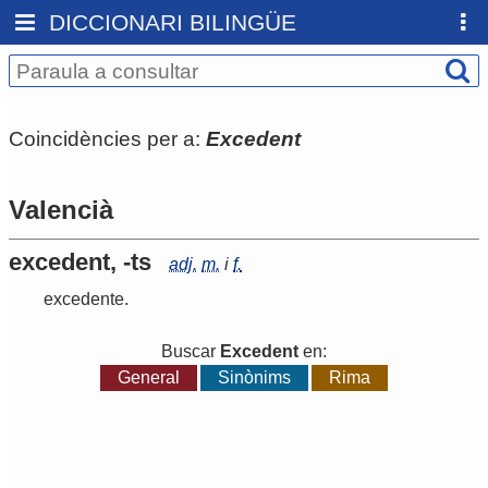
DICCIONARI BILINGÜE
Coincidències per a:
Excedent
Valencià
excedent, -ts
adj.
m.
i
f.
excedente
.
Buscar
Excedent
en:
General
Sinònims
Rima