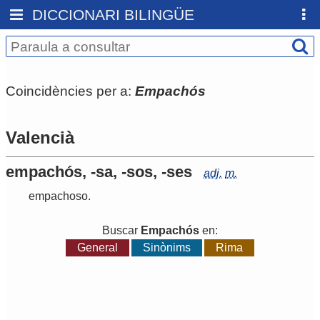
DICCIONARI BILINGÜE
Coincidències per a:
Empachós
Valencià
empachós, -sa, -sos, -ses
adj.
m.
empachoso
.
Buscar
Empachós
en:
General
Sinònims
Rima