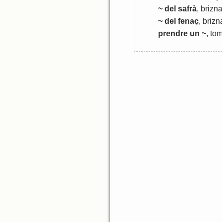
~ del safrà
,
brizn
~ del fenaç
, briz
prendre un ~
, to