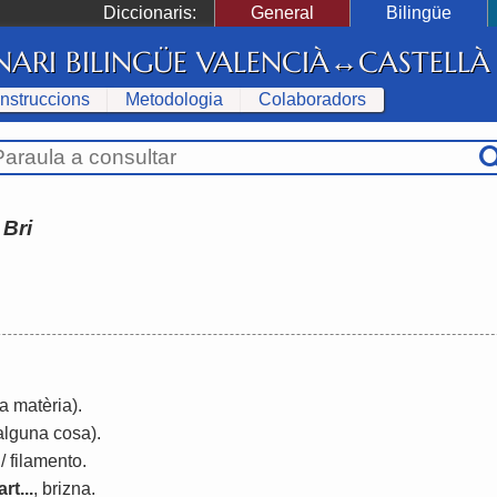
Diccionaris:
General
Bilingüe
NARI BILINGÜE VALENCIÀ↔CASTELLÀ
Instruccions
Metodologia
Colaboradors
:
Bri
a matèria)
.
'alguna cosa)
.
/
filamento
.
rt...
,
brizna
.