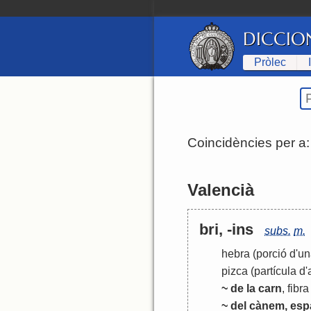
DICCIO
Pròlec
Coincidències per a
Valencià
bri, -ins
subs.
m.
hebra
(porció d'un
pizca
(partícula d
~ de la carn
,
fibra
~ del cànem, espa