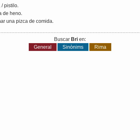
a
/
pistilo
.
na de heno.
mar una pizca de comida.
Buscar
Bri
en:
General
Sinònims
Rima