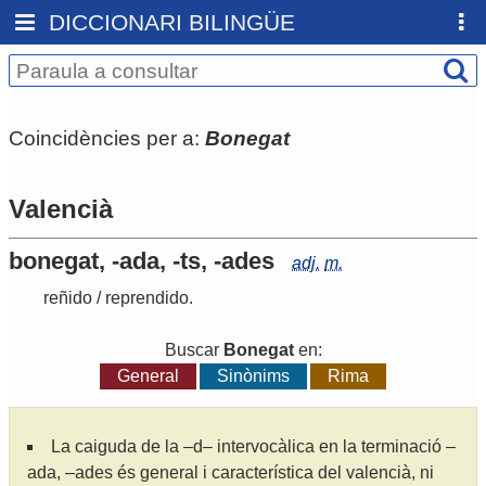
DICCIONARI BILINGÜE
Coincidències per a:
Bonegat
Valencià
bonegat, -ada, -ts, -ades
adj.
m.
reñido
/
reprendido
.
Buscar
Bonegat
en:
General
Sinònims
Rima
La caiguda de la –d– intervocàlica en la terminació –
ada, –ades és general i característica del valencià, ni