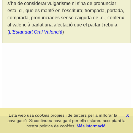
s’ha de considerar vulgarisme ni s’ha de pronunciar
esta -d-, que es manté en l’escritura; trompada, portada,
comprada, pronunciades sense caiguda de -d-, conferix
al valencià parlat una afectació que el parlant rebuja.
(
L'Estàndart Oral Valencià
)
Esta web usa
cookies
pròpies i de tercers per a millorar la
X
navegació. Si continueu navegant per ella estareu acceptant la
Secció de Llengua i Lliteratura Valencianes
-
Real Acadèmia de
nostra política de
cookies
.
Més informació
.
Cultura Valenciana
-
Política de privacitat