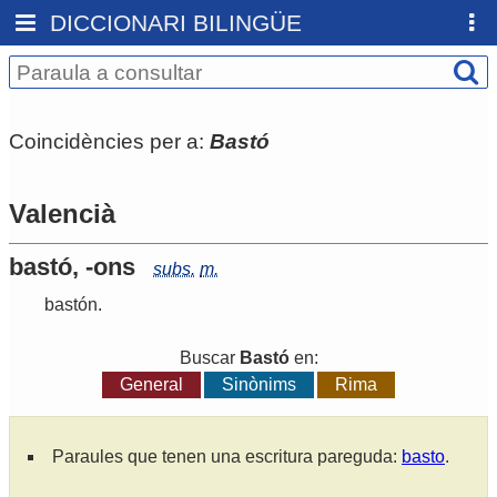
DICCIONARI BILINGÜE
Coincidències per a:
Bastó
Valencià
bastó, -ons
subs.
m.
bastón
.
Buscar
Bastó
en:
General
Sinònims
Rima
Paraules que tenen una escritura pareguda:
basto
.