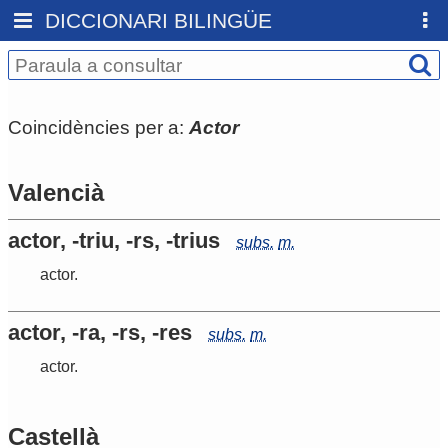
DICCIONARI BILINGÜE
Coincidències per a:
Actor
Valencià
actor, -triu, -rs, -trius
subs.
m.
actor
.
actor, -ra, -rs, -res
subs.
m.
actor
.
Castellà