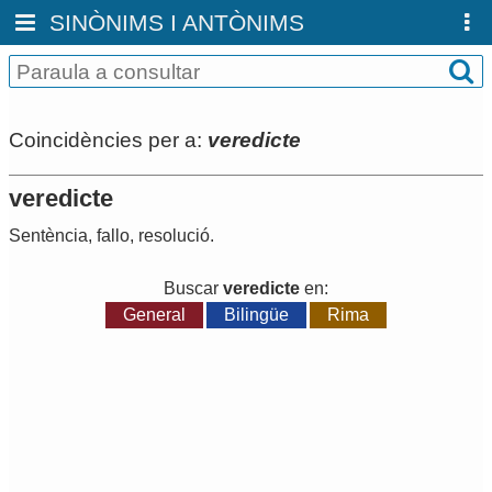
SINÒNIMS I ANTÒNIMS
Coincidències per a:
veredicte
veredicte
Sentència
,
fallo
,
resolució
.
Buscar
veredicte
en:
General
Bilingüe
Rima