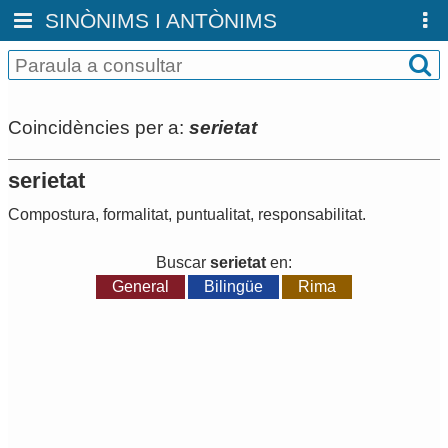
SINÒNIMS I ANTÒNIMS
Coincidències per a:
serietat
serietat
Compostura
,
formalitat
,
puntualitat
,
responsabilitat
.
Buscar
serietat
en:
General
Bilingüe
Rima