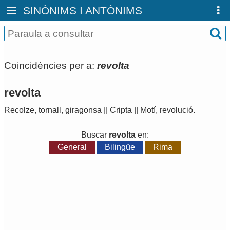
SINÒNIMS I ANTÒNIMS
Coincidències per a:
revolta
revolta
Recolze
,
tornall
,
giragonsa
||
Cripta
||
Motí
,
revolució
.
Buscar
revolta
en:
General
Bilingüe
Rima