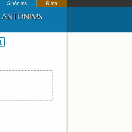
Sinònims
Rima
 I ANTÒNIMS