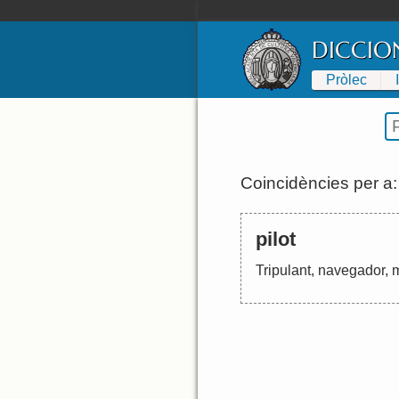
DICCIO
Pròlec
Coincidències per a
pilot
Tripulant
,
navegador
,
m