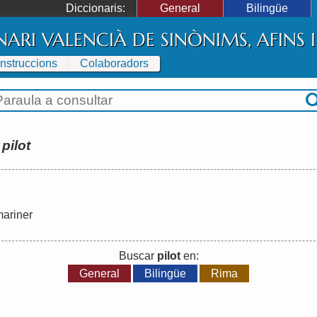
Diccionaris:
General
Bilingüe
NARI VALENCIÀ DE SINÒNIMS, AFINS
Instruccions
Colaboradors
:
pilot
ariner
Buscar
pilot
en:
General
Bilingüe
Rima