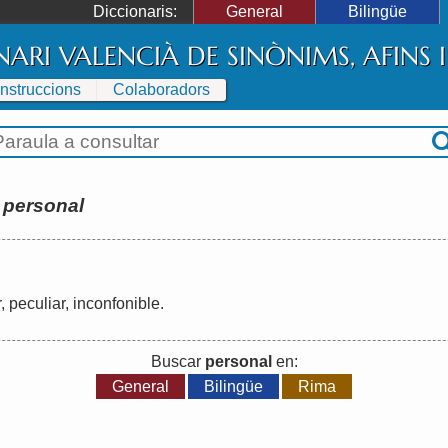
Diccionaris:
General
Bilingüe
NARI VALENCIÀ DE SINÒNIMS, AFINS
Instruccions
Colaboradors
:
personal
r
,
peculiar
,
inconfonible
.
Buscar
personal
en:
General
Bilingüe
Rima