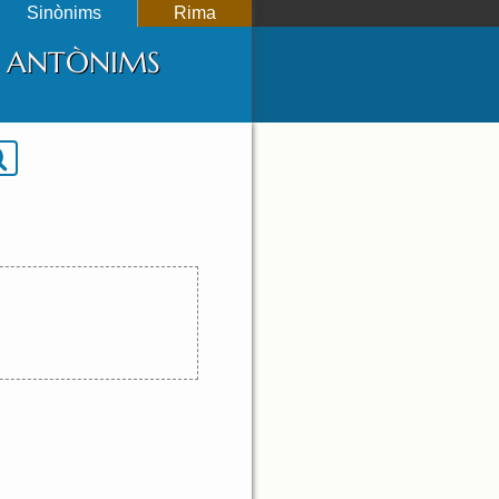
Sinònims
Rima
 I ANTÒNIMS