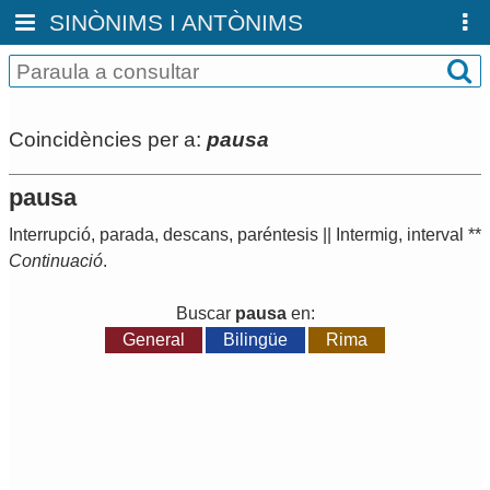
SINÒNIMS I ANTÒNIMS
Coincidències per a:
pausa
pausa
Interrupció
,
parada
,
descans
,
paréntesis
||
Intermig
,
interval
**
Continuació
.
Buscar
pausa
en:
General
Bilingüe
Rima