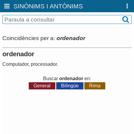
SINÒNIMS I ANTÒNIMS
Coincidències per a:
ordenador
ordenador
Computador
,
processador
.
Buscar
ordenador
en:
General
Bilingüe
Rima