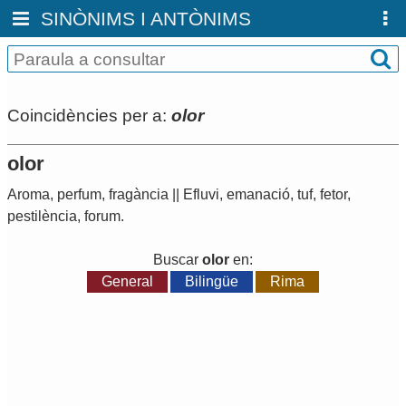
SINÒNIMS I ANTÒNIMS
Coincidències per a:
olor
olor
Aroma
,
perfum
,
fragància
||
Efluvi
,
emanació
,
tuf
,
fetor
,
pestilència
,
forum
.
Buscar
olor
en:
General
Bilingüe
Rima